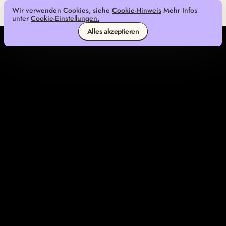
Wir verwenden Cookies, siehe
Cookie-Hinweis
Mehr Infos
unter
Cookie-Einstellungen.
Alles akzeptieren