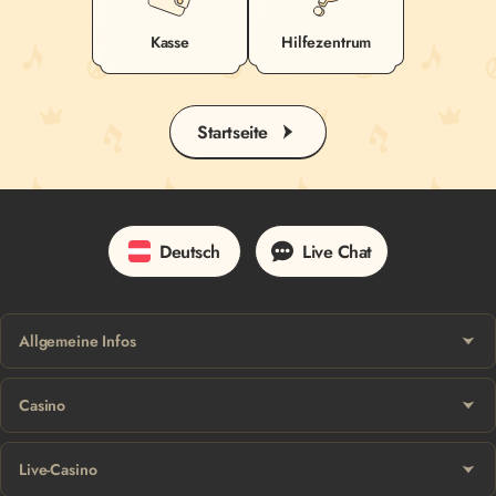
Kasse
Hilfezentrum
Startseite
Deutsch
Live Chat
Allgemeine Infos
Casino
Live-Casino