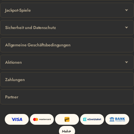
Jackpot-Spiele
Sicherheit und Datenschutz
Allgemeine Geschäftsbedingungen
Aktionen
Zahlungen
Partner
Mehr