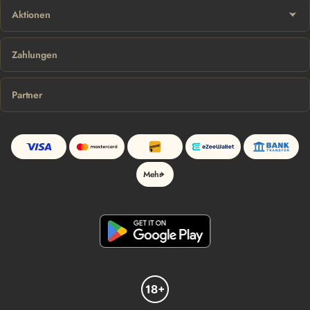
Aktionen
Zahlungen
Partner
Mehr