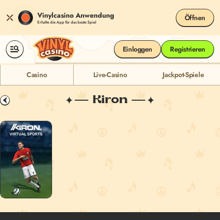
Vinylcasino Anwendung
Öffnen
Erhalte die App für das beste Spiel
Einloggen
Registrieren
Casino
Live-Casino
Jackpot-Spiele
Kiron
Kiron virtual sports