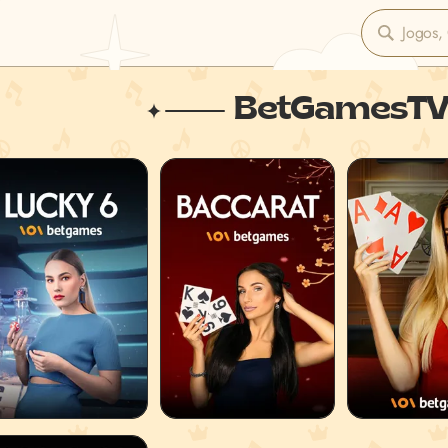
Jogos,
BetGamesT
y 6
Baccarat
Bet on Poker