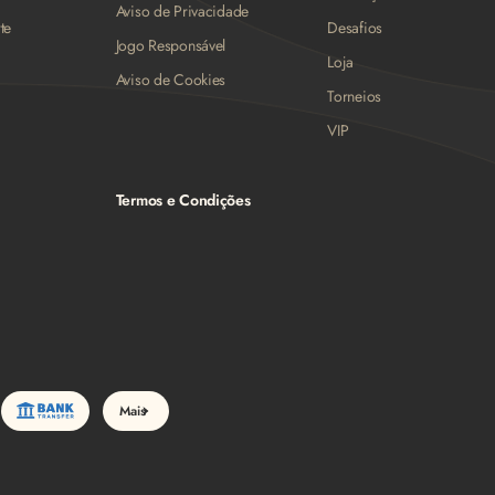
Aviso de Privacidade
te
Desafios
Jogo Responsável
s
Loja
Aviso de Cookies
Torneios
VIP
Termos e Condições
Mais