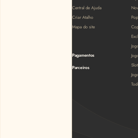
Central de Ajuda
No
Criar Atalho
Pop
Mapa do site
Cop
Exc
Jog
Pagamentos
Jog
Slot
Parceiros
Jog
Tod