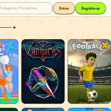
 Categorias, Provedores
Entrar
Registre-se
NOVO
Vampires
Football X
O
NOVO
NOVO