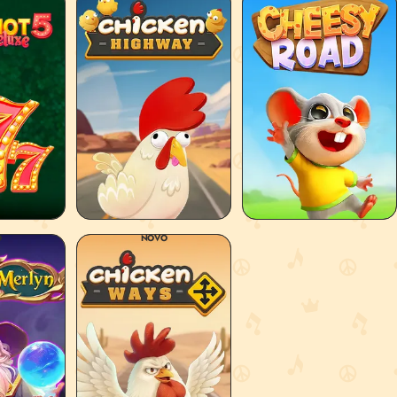
Chicken Highway
Cheesy Road
O
NOVO
Chicken Ways