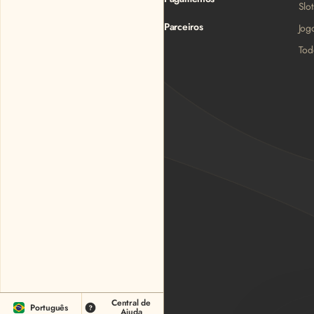
Slot
Parceiros
Jog
Tod
Central de
Português
Ajuda