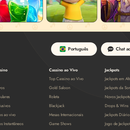
Português
Chat ao
sino
Cassino ao Vivo
Jackpots
Top Cassino ao Vivo
Jackpots em Alt
vos
Gold Saloon
Jackpots da Sor
ulares
Roleta
Novos Jackpot
lusivos
Blackjack
Drops & Wins
os ao vivo
Mesas Internacionais
Jackpots Diário
os Instantâneos
Game Shows
Jogo de Jackpo