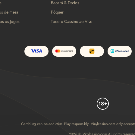
s
Bacará & Dados
os de mesa
Pôquer
os os Jogos
Todo o Cassino ao Vivo
Gambling can be addictive. Play responsibly. Vinylcasino.com only accepts
2026 © Vinylcasino.com All rights reserve