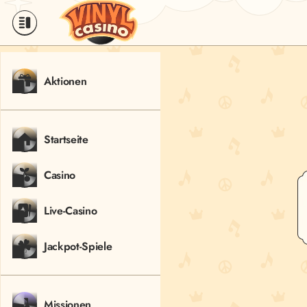
Aktionen
Startseite
Casino
Live-Casino
Jackpot-Spiele
Missionen