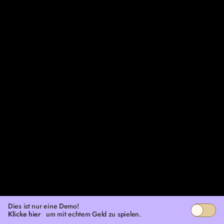
Dies ist nur eine Demo!
Klicke hier
um mit echtem Geld zu spielen.