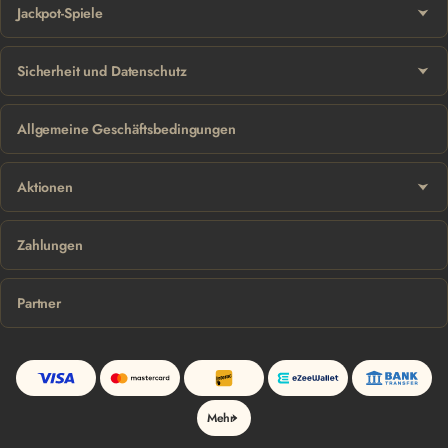
Jackpot-Spiele
Sicherheit und Datenschutz
Allgemeine Geschäftsbedingungen
Aktionen
Zahlungen
Partner
Mehr