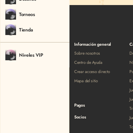
Torneos
Tienda
Información general
C
Sobre nosotros
D
Niveles VIP
Centro de Ayuda
N
Crear acceso directo
P
Mapa del sitio
Ex
Ju
Ju
Pagos
T
Socios
J
T