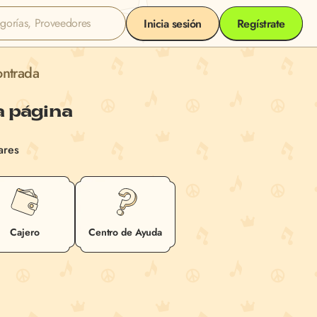
gorías, Proveedores
Inicia sesión
Regístrate
ontrada
a página
ares
Cajero
Centro de Ayuda