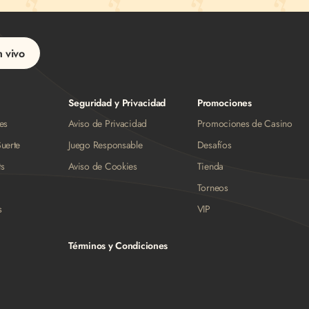
n vivo
Seguridad y Privacidad
Promociones
tes
Aviso de Privacidad
Promociones de Casino
Suerte
Juego Responsable
Desafíos
ts
Aviso de Cookies
Tienda
Torneos
s
VIP
Términos y Condiciones