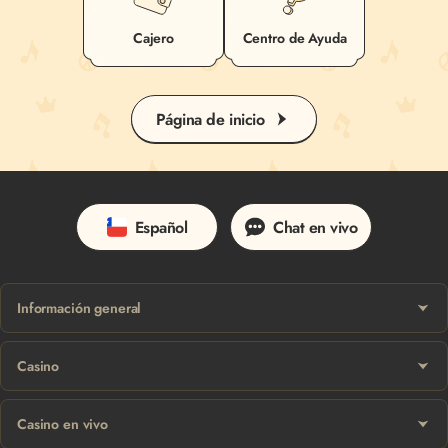
Cajero
Centro de Ayuda
Página de inicio
Español
Chat en vivo
Información general
Casino
Casino en vivo