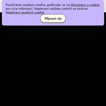
Používáme soubory cookie, podívejte se na
Oznámení o cookie
pro více informací. Nastavení můžete změnit na stránce
Nastavení souborů cookie
Přijmout vše