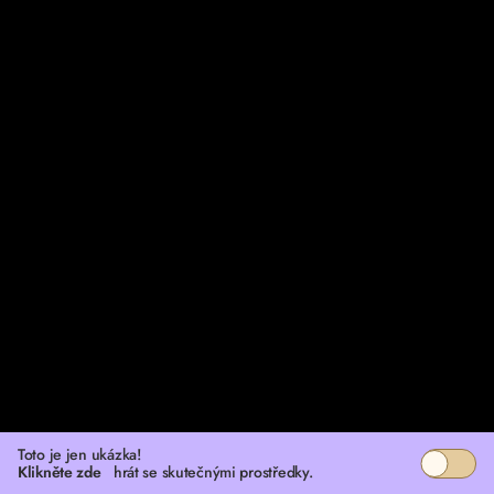
Toto je jen ukázka!
Klikněte zde
hrát se skutečnými prostředky.