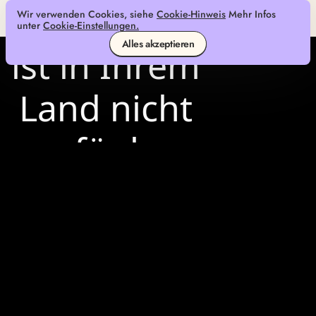
Wir verwenden Cookies, siehe
Cookie-Hinweis
Mehr Infos
unter
Cookie-Einstellungen.
Alles akzeptieren