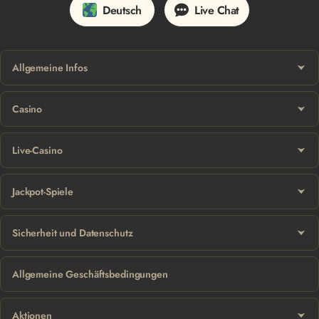
Deutsch
Live Chat
Allgemeine Infos
Casino
Live-Casino
Jackpot-Spiele
Sicherheit und Datenschutz
Allgemeine Geschäftsbedingungen
Aktionen