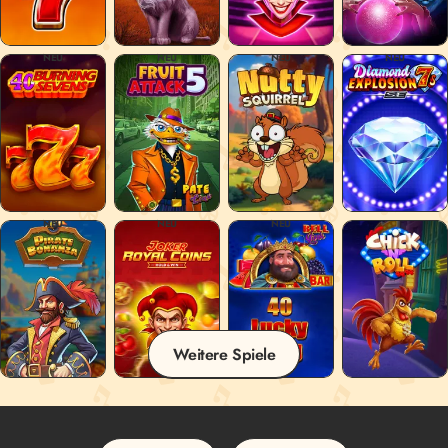
NEU
NEU
NEU
NEU
40 Burning sevens
Fruit Attack 5 Pate Link
Nutty Squirrel
Diamond Explosion 7s SE
NEU
NEU
NEU
Pirate Bonanza
Joker Royal Coins: Hold&Win
40 Lucky King Bell Link
ChickNRoll
Weitere Spiele