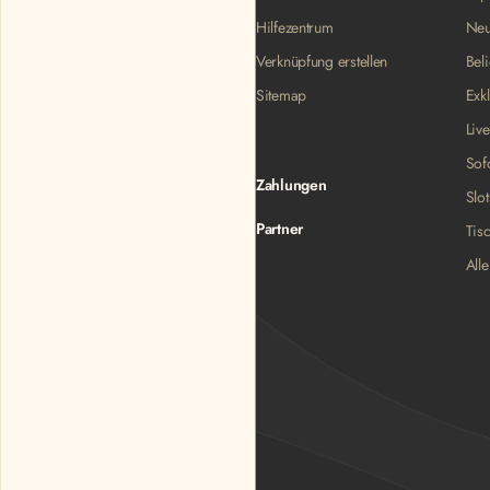
Hilfezentrum
Ne
Verknüpfung erstellen
Beli
Sitemap
Exkl
Live
Sofo
Zahlungen
Slot
Partner
Tis
Alle