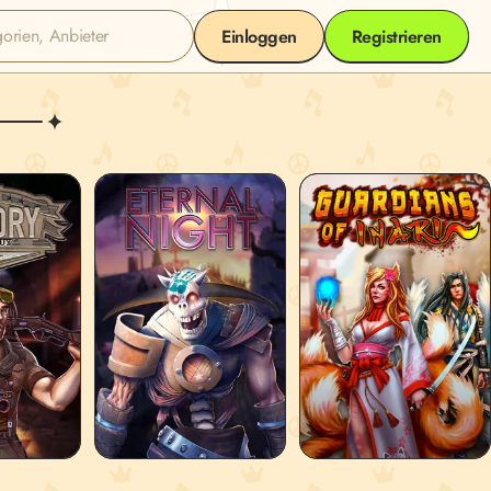
gorien, Anbieter
Einloggen
Registrieren
Eternal Night
Guardians Of Inari