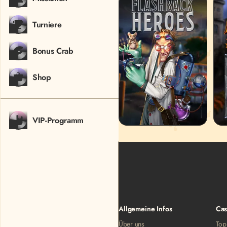
Flashback Heroes: 243 Ways
Dem
Turniere
Bonus Crab
Shop
VIP-Programm
Allgemeine Infos
Cas
Über uns
Top