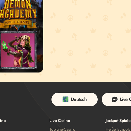
on Academy
Deutsch
Live 
ino
Live-Casino
Jackpot-Spiele
Top-Live-Casino
Heiße Jackpots