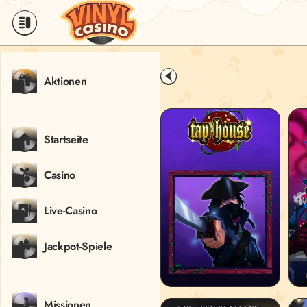
Aktionen
Tap House
The H
Startseite
Casino
Live-Casino
Jackpot-Spiele
Missionen