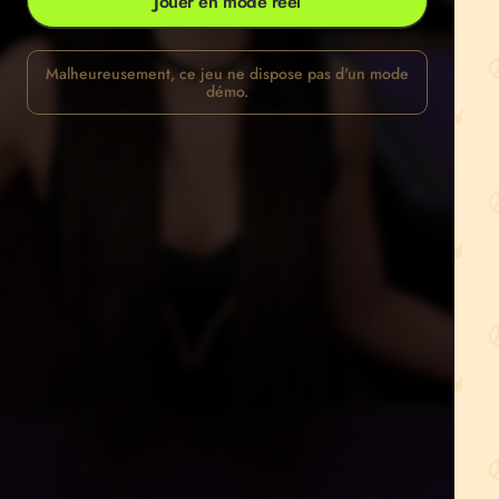
Jouer en mode réel
Malheureusement, ce jeu ne dispose pas d'un mode
démo.