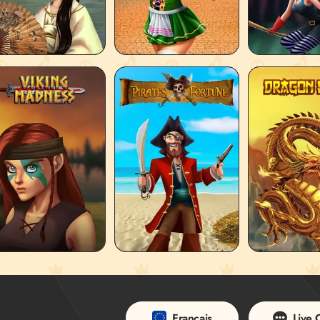
ng Madness
Pirates of Fortune
Dragon Rising
Français
Live 