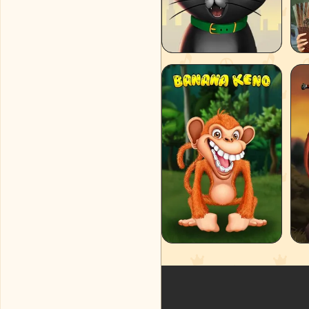
Banana Keno
Viki