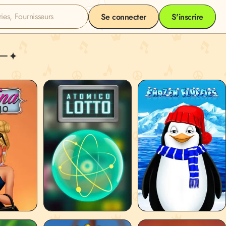
ies, Fournisseurs
Se connecter
S'inscrire
Atomico Lotto
Frozen Fluffies