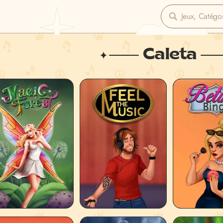
Jeux, Catégor
Caleta
c Forest
Feel The Music
Betina Bingo