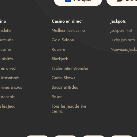
ino
Casino en direct
Jackpots
vedette
Meilleur live casino
Jackpots Hot
veautés
Gold Saloon
Lucky Jackpots
ulaires
Roulette
Nouveaux Jack
usivités
Blackjack
 en direct
Tables internationales
 instantanés
Game Shows
hines à sous
Baccarat & dés
 de table
Poker
 les Jeux
Tous les jeux de live
casino