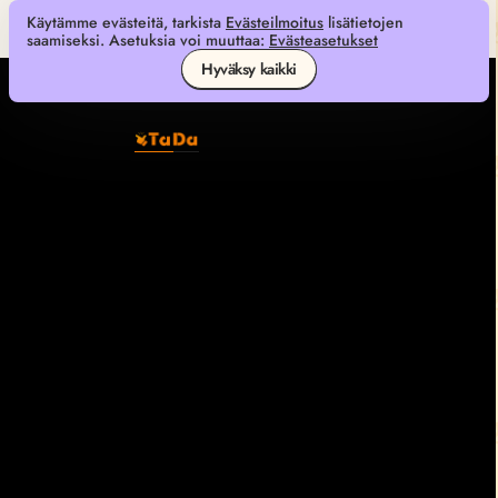
Käytämme evästeitä, tarkista
Evästeilmoitus
lisätietojen
saamiseksi. Asetuksia voi muuttaa:
Evästeasetukset
Hyväksy kaikki