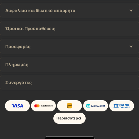
Ασφάλεια και Ιδιωτικό απόρρητο
Όροι και Προϋποθέσεις
Προσφορές
Πληρωμές
Συνεργάτες
Περισσότερα