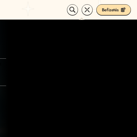
Befizetés