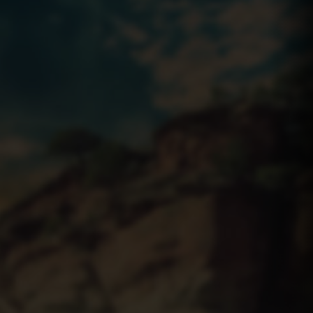
Big Bass Bonanza 3 Reeler
Big Bass Bonanza - Keeping it Reel
Big Bass Bonanza Megaways
Big Bass Bonanza - Reel Action