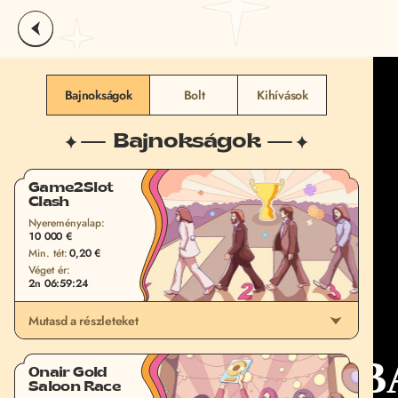
Bajnokságok
Bolt
Kihívások
Bajnokságok
Game2Slot
Clash
Nyereményalap:
10 000 €
Min. tét:
0,20 €
Véget ér:
2n 06:59:24
Mutasd a részleteket
Onair Gold
Saloon Race