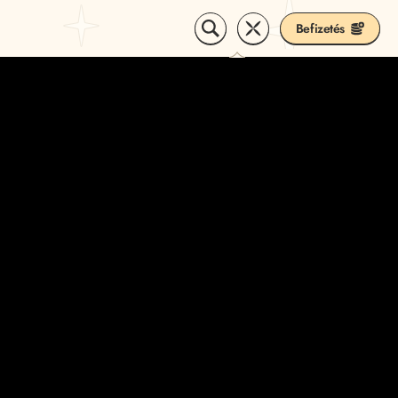
Befizetés