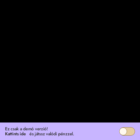
Ez csak a demó verzió!
Kattints ide
és játssz valódi pénzzel.