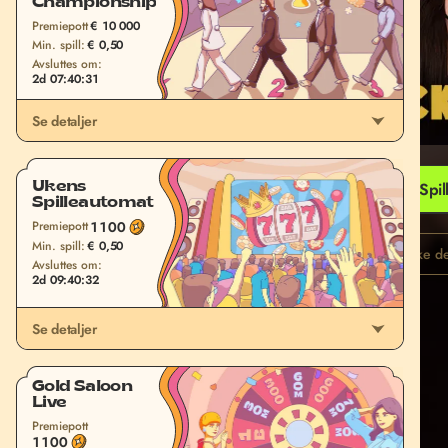
Championship
Premiepott
€ 10 000
Min. spill:
€ 0,50
Avsluttes om:
2d 07:40:31
Se detaljer
Spil
Ukens
Spilleautomat
1100
Premiepott
Min. spill:
€ 0,50
Dessverre har ikke d
Avsluttes om:
2d 09:40:32
Se detaljer
Gold Saloon
Live
Premiepott
1100