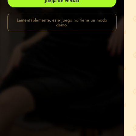
Juega de verdad
Lamentablemente, este juego no tiene un modo
demo.