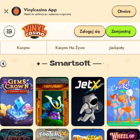
Vinylcasino App
Otwórz
Wejdź do aplikacji po najlepszą rozgrywkę
Zaloguj się
Zarejestruj
Kasyno
Kasyno Na Żywo
Jackpoty
Smartsoft
NOWOŚĆ
Gems Crown Charging Wilds
Samurai
JetX
CricketX
NOWOŚĆ
NOWOŚĆ
NOWOŚĆ
Vampires
Football X
Jingle Bell Bonanza
Wheel of Destiny