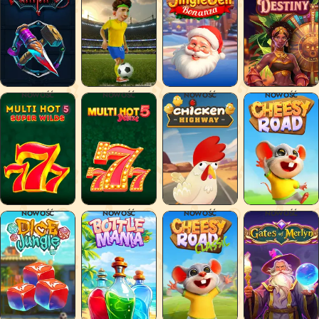
NOWOŚĆ
NOWOŚĆ
NOWOŚĆ
NOWOŚĆ
Multi Hot 5 Super Wilds
Multi Hot 5 Deluxe
Chicken Highway
Cheesy Road
NOWOŚĆ
NOWOŚĆ
NOWOŚĆ
NOWOŚĆ
Dice Jungle
Bottle Mania
Cheesy Road Classic
Gates of Merlyn