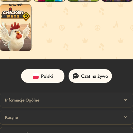
NOWOŚĆ
Chicken Ways
Polski
Czat na żywo
Informacje Ogólne
Kasyno