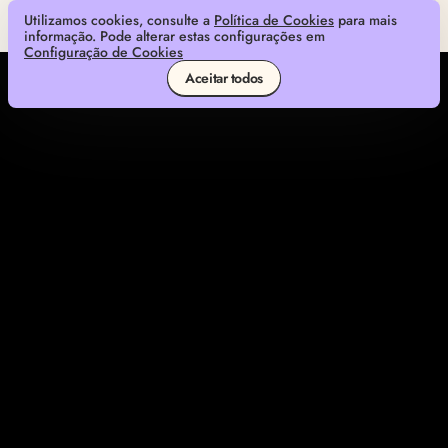
Utilizamos cookies, consulte a
Política de Cookies
para mais
informação. Pode alterar estas configurações em
Configuração de Cookies
Aceitar todos