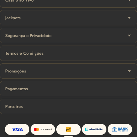
Casino ao Vivo
Jackpots
Segurança e Privacidade
Termos e Condições
Promoções
Pagamentos
Parceiros