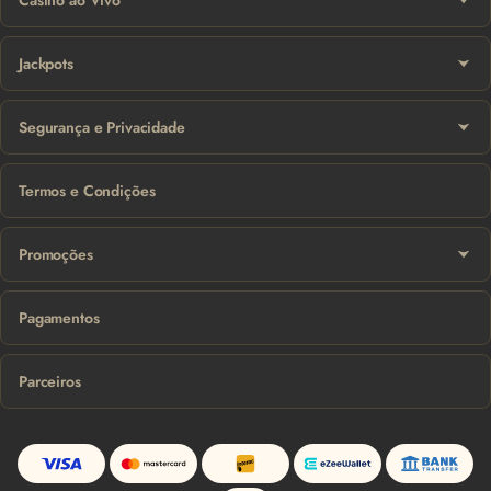
Casino ao Vivo
Jackpots
Segurança e Privacidade
Termos e Condições
Promoções
Pagamentos
Parceiros