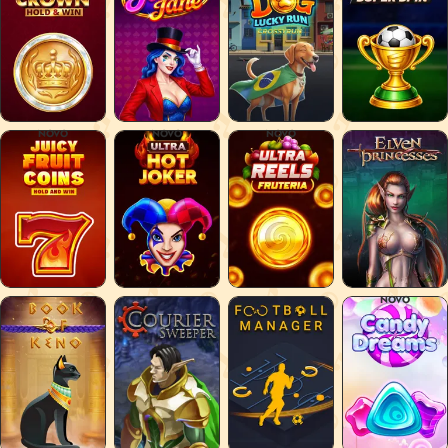
NOVO
NOVO
NOVO
Juicy Fruit Coins Hold and Win
Ultra Hot Joker
Ultra Reels Fruteria
Elven Princesses
NOVO
Book Of Keno
Courier Sweeper
Football Manager
Candy Dreams