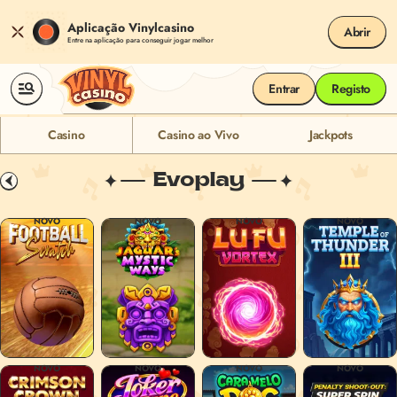
Aplicação Vinylcasino
Abrir
Entre na aplicação para conseguir jogar melhor
Entrar
Registo
Casino
Casino ao Vivo
Jackpots
Evoplay
NOVO
NOVO
NOVO
NOVO
Football Scratch
Jaguar’s Mystic Ways
Lu Fu Vortex
Temple of Thunder 3
NOVO
NOVO
NOVO
NOVO
Crimson Crown
Joker Jane
Caramelo Dog: Lucky Run
Penalty Shoot Out: Super Spin