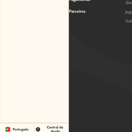
Slot
Parceiros
Jog
Tod
Central de
Português
Ajuda