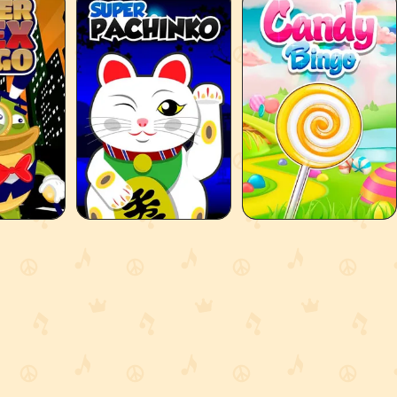
Super Pachinko
Candy Bingo