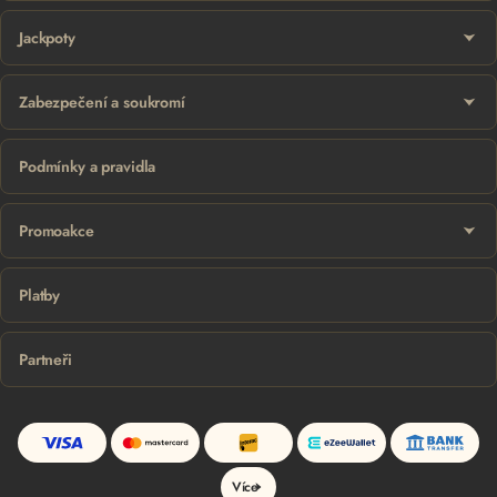
Jackpoty
Zabezpečení a soukromí
Podmínky a pravidla
Promoakce
Platby
Partneři
Více