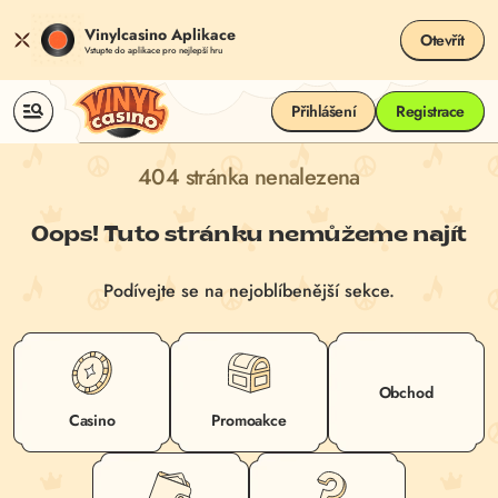
Vinylcasino Aplikace
Otevřít
Vstupte do aplikace pro nejlepší hru
Přihlášení
Registrace
404 stránka nenalezena
Oops! Tuto stránku nemůžeme najít
Podívejte se na nejoblíbenější sekce.
Obchod
Casino
Promoakce