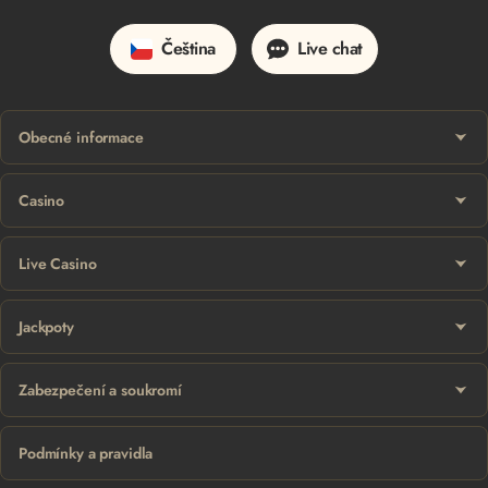
Čeština
Live chat
Obecné informace
Casino
Live Casino
Jackpoty
Zabezpečení a soukromí
Podmínky a pravidla