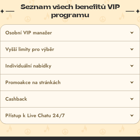
Seznam všech benefitů VIP
programu
Úroveň 2
Úroveň 4
Úroveň 3
Úroveň 5
Úroveň 1
Osobní VIP manažer
Promoakce na webu
Promoakce na webu
Individuální nabídky
Individuální nabídky
Individuální nabídky
Vyšší limity pro výběr
24/7 přístup k live chatu
24/7 přístup k live chatu
Vyšší limity pro výběr
Vyšší limity pro výběr
Vyšší limity pro výběr
Cashback
Cashback
Promoakce na webu
Individuální nabídky
Osobní VIP manažer
Cashback
Připoj se
Připoj se
Promoakce na stránkách
Osobní VIP manažer
Připoj se
Připoj se
Cashback
Připoj se
Přístup k Live Chatu 24/7