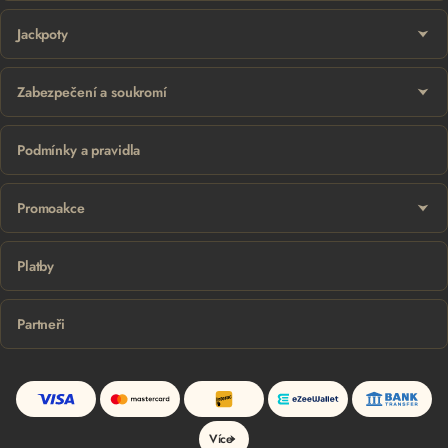
Jackpoty
Zabezpečení a soukromí
Podmínky a pravidla
Promoakce
Platby
Partneři
Více