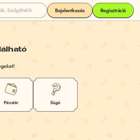
ák, Szolgáltatók
Bejelentkezés
Regisztráció
lálható
egeket!
Pénztár
Súgó