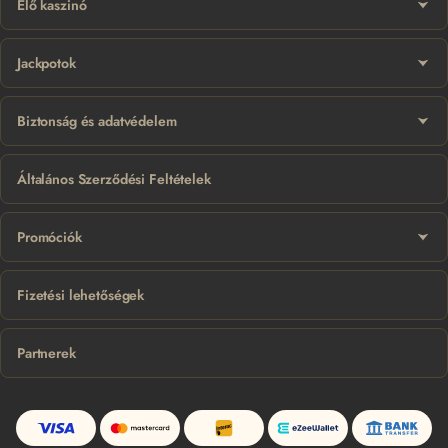
Élő kaszinó
Jackpotok
Biztonság és adatvédelem
Általános Szerződési Feltételek
Promóciók
Fizetési lehetőségek
Partnerek