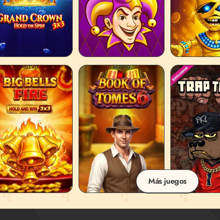
NUEVO
NUEVO
ells Fire (Hold and Win)
Book of Tomes 6
Trap Tower
Más juegos