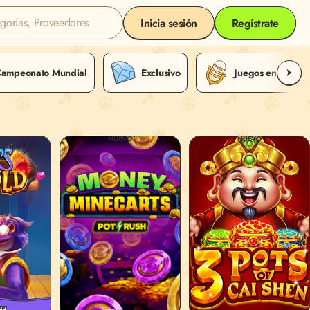
gorías, Proveedores
Inicia sesión
Regístrate
ampeonato Mundial
Exclusivo
Juegos en vivo
O
NUEVO
NUEVO
Money Minecarts
3 Pots of Cai Shen
.22