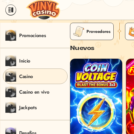
Proveedores
Promociones
Nuevos
Inicio
NUEVO
Coin Voltage - Blast The Bonus 3x3
Casino
Casino en vivo
Jackpots
Desafíos