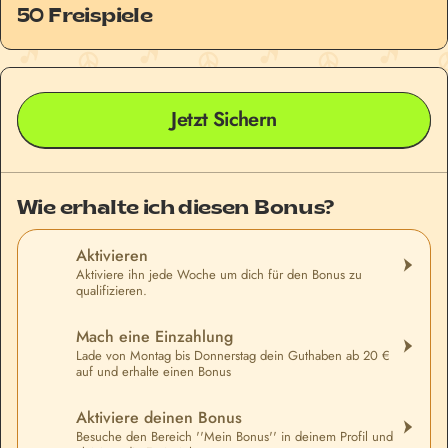
50 Freispiele
Jetzt Sichern
Wie erhalte ich diesen Bonus?
Aktivieren
Aktiviere ihn jede Woche um dich für den Bonus zu
qualifizieren.
Mach eine Einzahlung
Lade von Montag bis Donnerstag dein Guthaben ab 20 €
auf und erhalte einen Bonus
Aktiviere deinen Bonus
Besuche den Bereich ''Mein Bonus'' in deinem Profil und