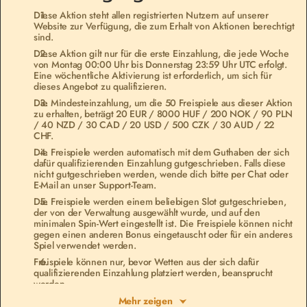
Diese Aktion steht allen registrierten Nutzern auf unserer
1.
Website zur Verfügung, die zum Erhalt von Aktionen berechtigt
sind.
Diese Aktion gilt nur für die erste Einzahlung, die jede Woche
2.
von Montag 00:00 Uhr bis Donnerstag 23:59 Uhr UTC erfolgt.
Eine wöchentliche Aktivierung ist erforderlich, um sich für
dieses Angebot zu qualifizieren.
Die Mindesteinzahlung, um die 50 Freispiele aus dieser Aktion
3.
zu erhalten, beträgt 20 EUR / 8000 HUF / 200 NOK / 90 PLN
/ 40 NZD / 30 CAD / 20 USD / 500 CZK / 30 AUD / 22
CHF.
Die Freispiele werden automatisch mit dem Guthaben der sich
4.
dafür qualifizierenden Einzahlung gutgeschrieben. Falls diese
nicht gutgeschrieben werden, wende dich bitte per Chat oder
E-Mail an unser Support-Team.
Die Freispiele werden einem beliebigen Slot gutgeschrieben,
5.
der von der Verwaltung ausgewählt wurde, und auf den
minimalen Spin-Wert eingestellt ist. Die Freispiele können nicht
gegen einen anderen Bonus eingetauscht oder für ein anderes
Spiel verwendet werden.
Freispiele können nur, bevor Wetten aus der sich dafür
6.
qualifizierenden Einzahlung platziert werden, beansprucht
werden.
Die Freispiele müssen innerhalb von 7 Tagen verbraucht
7.
Mehr zeigen