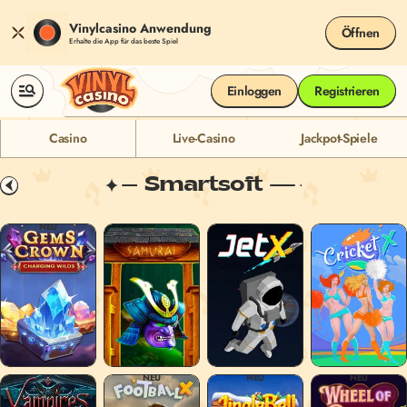
Vinylcasino Anwendung
Öffnen
Erhalte die App für das beste Spiel
Einloggen
Registrieren
Casino
Live-Casino
Jackpot-Spiele
Smartsoft
NEU
Gems Crown Charging Wilds
Samurai
JetX
CricketX
NEU
NEU
NEU
Vampires
Football X
Jingle Bell Bonanza
Wheel of Destiny