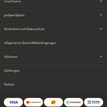
Live-Casino
Jackpot-Spiele
Sicherheit und Datenschutz
Allgemeine Geschäftsbedingungen
Aktionen
Zahlungen
Partner