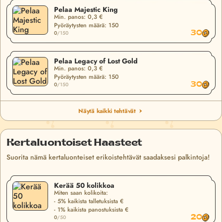
Pelaa Majestic King
Min. panos: 0,3 €
Pyöräytysten määrä: 150
0
/150
30
Pelaa Legacy of Lost Gold
Min. panos: 0,3 €
Pyöräytysten määrä: 150
0
/150
30
Näytä kaikki tehtävät
Kertaluontoiset Haasteet
Suorita nämä kertaluonteiset erikoistehtävät saadaksesi palkintoja!
Kerää 50 kolikkoa
Miten saan kolikoita:
- 5% kaikista talletuksista €
- 1% kaikista panostuksista €
0
/50
20