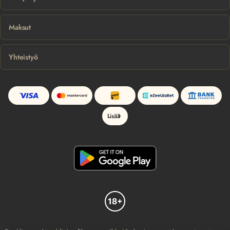
Maksut
Yhteistyö
Lisää