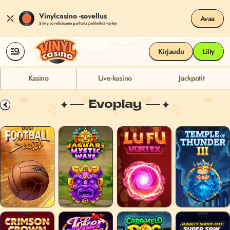
Vinylcasino -sovellus
Avaa
Siirry sovellukseen parhaita pelihetkiä varten
Kirjaudu
Liity
Kasino
Live-kasino
Jackpotit
Evoplay
UUSI
UUSI
UUSI
UUSI
Football Scratch
Jaguar’s Mystic Ways
Lu Fu Vortex
Temple of Thunder 3
UUSI
UUSI
UUSI
UUSI
Crimson Crown
Joker Jane
Caramelo Dog: Lucky Run
Penalty Shoot Out: Super Spin